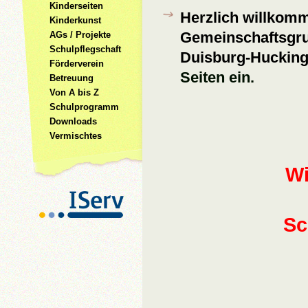
Kinderseiten
Herzlich willkomm
Kinderkunst
Gemeinschaftsgr
AGs / Projekte
Schulpflegschaft
Duisburg-Hucking
Förderverein
Seiten ein.
Betreuung
Von A bis Z
Schulprogramm
Downloads
Vermischtes
Wir 
Sc