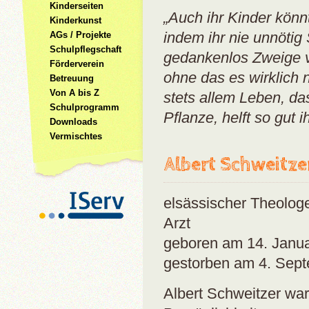
Kinderseiten
„Auch ihr Kinder könn
Kinderkunst
indem ihr nie unnötig 
AGs / Projekte
Schulpflegschaft
gedankenlos Zweige v
Förderverein
ohne das es wirklich 
Betreuung
Von A bis Z
stets allem Leben, da
Schulprogramm
Pflanze, helft so gut i
Downloads
Vermischtes
Albert Schweitze
elsässischer Theologe
Arzt
geboren am 14. Janua
gestorben am 4. Sep
Albert Schweitzer war